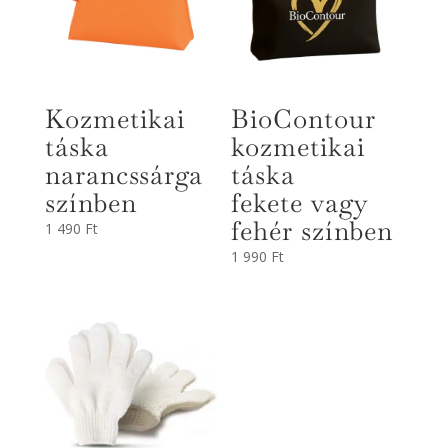
Kozmetikai
BioContour
táska
kozmetikai
narancssárga
táska
színben
fekete vagy
fehér színben
1 490
Ft
1 990
Ft