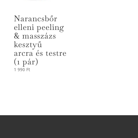
Narancsbőr
elleni peeling
& masszázs
kesztyű
arcra és testre
(1 pár)
1 990
Ft