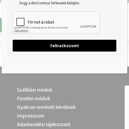
merte és elfogadja az elállási funkcióval kapcsolatban a
hogy a BioContour hírlevelet küldjön.
Feliratkozom!
Szállítási módok
Fizetési módok
Gyakran ismételt kérdések
Impresszum
Adatkezelési tájékoztató