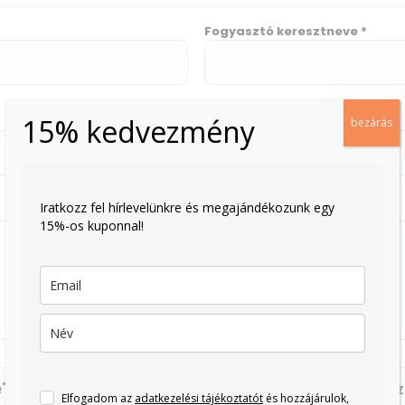
Fogyasztó keresztneve *
15% kedvezmény
Email cím *
bezárás
Iratkozz fel hírlevelünkre és megajándékozunk egy
15%-os kuponnal!
e" megnyomásával Ön elektronikus úton elállási nyilatkoz
Elfogadom az
adatkezelési tájékoztatót
és hozzájárulok,