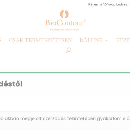
Kérem a 15%-os kedvezm
S
CSAK TERMÉSZETESEN
RÓLUNK
KEZE
déstől
bbiakban megjelölt szerződés tekintetében gyakorlom elá