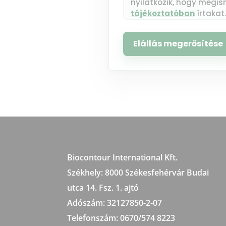
nyilatkozik, hogy megis
tájékoztatóban
írtakat.
Elállás megerősítése
Biocontour International Kft.
Székhely:
8000 Székesfehérvár Budai
utca 14. Fsz. 1. ajtó
Adószám:
32127850-2-07
Telefonszám: 0670/574 8223