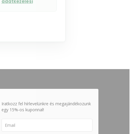
z
adatkezelési
Iratkozz fel hírlevelünkre és megajándékozunk
egy 15%-os kuponnal!