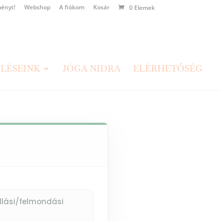
ényt!
Webshop
A fiókom
Kosár
0 Elemek
LÉSEINK
JÓGA NIDRA
ELÉRHETŐSÉG
llási/felmondási