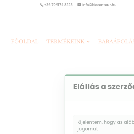
+36 70/574 8223
info@biocontour.hu
FŐOLDAL
TERMÉKEINK
BABAÁPOLÁ
Elállás a szerző
Kijelentem, hogy az alá
jogomat