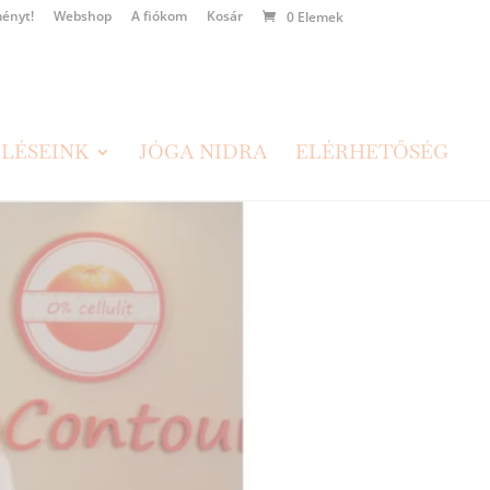
ényt!
Webshop
A fiókom
Kosár
0 Elemek
LÉSEINK
JÓGA NIDRA
ELÉRHETŐSÉG