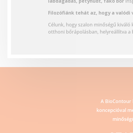
lábdagadás, petyhüdt, fakó bőr
ins
Filozófiánk tehát az, hogy a valód
Célunk, hogy szalon minőségű kiváló 
otthoni bőrápolásban, helyreállítva a
A BioContour 
koncepcióval m
minőségű