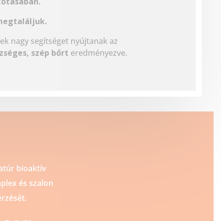
kotásában.
megtaláljuk.
ek nagy segítséget nyújtanak az
zséges, szép bőrt
eredményezve.
túr bioaktív
plex és szalon
rzését.