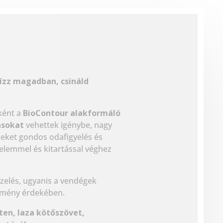
ízz magadban, csináld
ként a
BioContour alakformáló
ásokat
vehettek igénybe, nagy
seket gondos odafigyelés és
relemmel és kitartással véghez
ezelés, ugyanis a vendégek
edmény érdekében.
ten, laza kötőszövet,