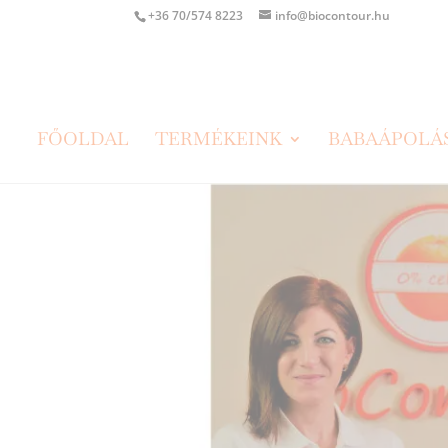
+36 70/574 8223
info@biocontour.hu
FŐOLDAL
TERMÉKEINK
BABAÁPOLÁ