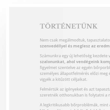
TÖRTÉNETÜNK
Nem csak megálmodtuk, tapasztalatot
szenvedéllyel és meglesz az eredm
Számunkra egy új lehetőség kezdete 
szalonunkat, ahol vendégeink kompl
figyelmet szentelve az egyén bőrporbl
személyes állapotfelmérés előzi meg é
vigyék a kitűzött céljaikat.
Felmértük az igényeket és azt tapaszt
szeretnék otthonukban is folytatni a
A legkritikusabb bőrproblémák, mint