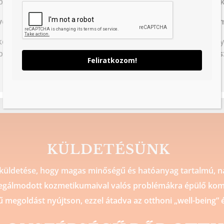
piráltak minket a
BioContour natúr termékcsalád megal
i vendég valódi problémáira kidolgozott megoldásokat 
komplex hatóanyagokból álló krémeket hozzunk létre, mely
 bőr természetes funkcióit, hosszútávon fenntartható,
egés
Feliratkozom!
KÜLDETÉSÜNK
küldetése, hogy magas minőségű és hatóanyag tartalmú, na
egálmodott kozmetikumaival valós problémákra épülő kom
 megoldást nyújtson, ezzel átadva az otthoni „well-being” é