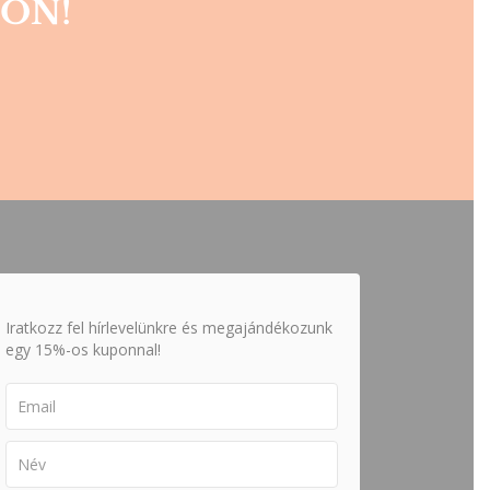
ON!
Iratkozz fel hírlevelünkre és megajándékozunk
egy 15%-os kuponnal!