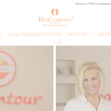
Kérem a 15%-os kedvezm
S
CSAK TERMÉSZETESEN
RÓLUNK
KEZE