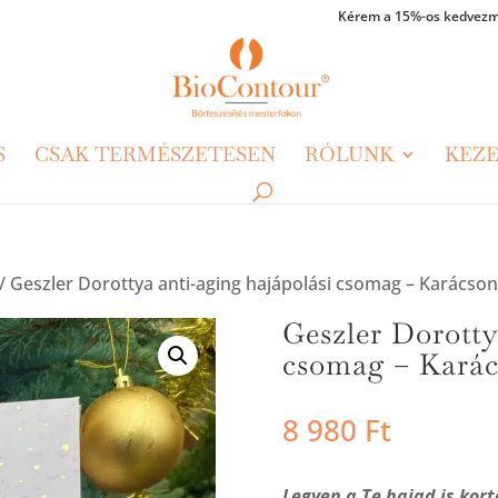
Kérem a 15%-os kedvezm
S
CSAK TERMÉSZETESEN
RÓLUNK
KEZE
/ Geszler Dorottya anti-aging hajápolási csomag – Karácso
Geszler Dorotty
csomag – Karác
8 980
Ft
Legyen a Te hajad is kor