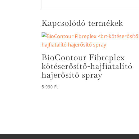
Kapcsolódó termékek
BioContour Fibreplex
kötéserősítő-hajfiatalító
hajerősítő spray
5 990
Ft