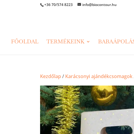
+36 70/574 8223
info@biocontour.hu
FŐOLDAL
TERMÉKEINK
BABAÁPOLÁ
Kezdőlap
/
Karácsonyi ajándékcsomagok