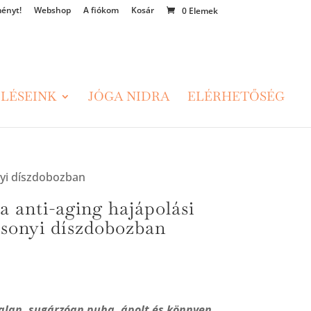
ényt!
Webshop
A fiókom
Kosár
0 Elemek
LÉSEINK
JÓGA NIDRA
ELÉRHETŐSÉG
nyi díszdobozban
a anti-aging hajápolási
sonyi díszdobozban
talan, sugárzóan puha, ápolt és könnyen