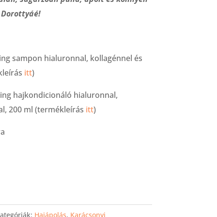
r Dorottyáé!
aging sampon hialuronnal, kollagénnel és
kleírás
itt
)
aging hajkondicionáló hialuronnal,
al, 200 ml (termékleírás
itt
)
ra
ategóriák:
Hajápolás
,
Karácsonyi