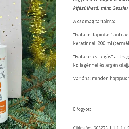
kifésülhető, mint Geszle
A csomag tartalma:
“Fiatalos tapintás” anti-
keratinnal, 200 ml (termé
“Fiatalos csillogás” anti-
kollagénnel és argán olajj
Variáns: minden hajtípus
Elfogyott
Cikkszám:
903275-1-1-1-1
K