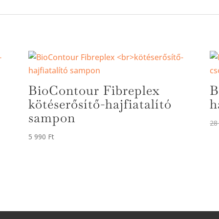
BioContour Fibreplex
B
kötéserősítő-hajfiatalító
h
sampon
28
5 990
Ft